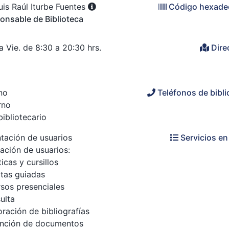
uis Raúl Iturbe Fuentes
Código hexade
onsable de Biblioteca
a Vie. de 8:30 a 20:30 hrs.
Dire
rno
Teléfonos de bibli
rno
bibliotecario
ntación de usuarios
Servicios en 
ación de usuarios:
ticas y cursillos
itas guiadas
rsos presenciales
ulta
oración de bibliografías
nción de documentos