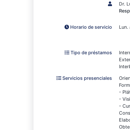
Dr. L
Resp
Horario de servicio
Lun. 
Tipo de préstamos
Inte
Exte
Inter
Servicios presenciales
Orie
Form
- Plá
- Vis
- Cu
Cons
Elab
Obte